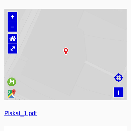
+
–
⌂
⤢
Načítám mapu…

i
Plakát_1.pdf